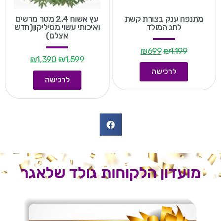
מתנפח ענק בצורת קשת
עץ אשוח 2.4 מטר מרשים
לחג המולד
ואיכותי עשוי מסיליקון(חדש
אצלנו)
₪
699
₪
1,199
₪
1,390
₪
1,599
לרכישה
לרכישה
מועדון הלקוחות גולד שלאגר