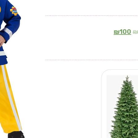
₪
100