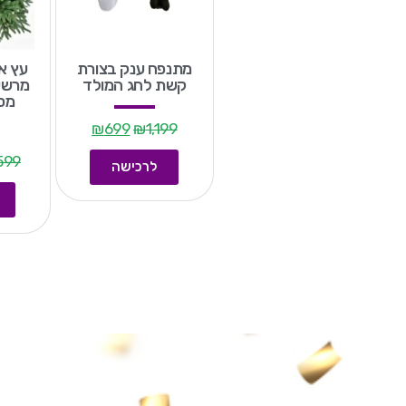
מתנפח ענק בצורת
קשת לחג המולד
מרשים
מסי
₪
699
₪
1,199
599
לרכישה