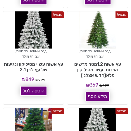
מבצע!
מבצע!
Новый год כריסמס
,
Новый год כריסמס
,
עצי חג מולד
עצי חג מולד
עץ אשוח 1.2מטר מרשים
עץ אשוח עשוי מסיליקון ונגיעות
ואיכותי עשוי מסיליקון
של עץ לבן 2.1
מלא(חדש אצלנו)
₪
849
₪
999
₪
369
₪
499
הוספה לסל
מידע נוסף
מבצע!
מבצע!