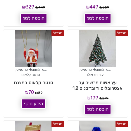
₪
329
₪
449
₪
449
₪
559
הוספה לסל
הוספה לסל
מבצע!
מבצע!
Новый год כריסמס
,
Новый год כריסמס
,
עצי חג מולד
סנטה קלאוס
עץ אשוח מרשים עם
סנטה קלאוס במצנח
אצטרובלים ודובדבנים 1.2
₪
70
₪
89
₪
199
₪
279
מידע נוסף
הוספה לסל
מבצע!
מבצע!