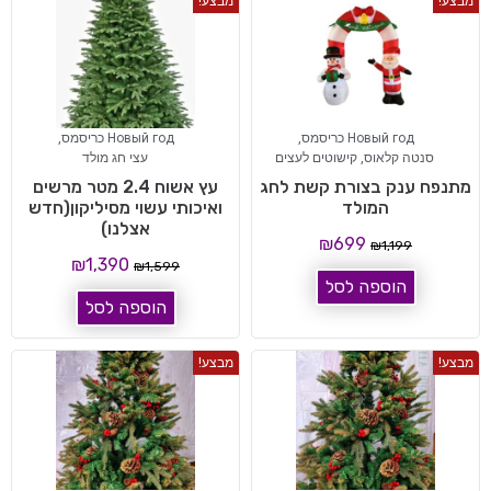
מבצע!
מבצע!
Новый год כריסמס
,
Новый год כריסמס
,
סנטה קלאוס
,
קישוטים לעצים
עצי חג מולד
מתנפח ענק בצורת קשת לחג
עץ אשוח 2.4 מטר מרשים
המולד
ואיכותי עשוי מסיליקון(חדש
אצלנו)
₪
699
₪
1,199
₪
1,390
₪
1,599
הוספה לסל
הוספה לסל
מבצע!
מבצע!